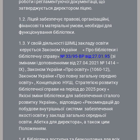
роботи і регламентуючої документації, що
затверджується директором ліцею.
1.2. Ліцей забезпечує правові, організаційні,
фінансові та матеріальні умови, необхідні для
функціонування бібліотеки.
1.3. У своїй діяльності ШІМЦ закладу освіти
керується Законом України « Про бібліотеки і
бібліотечну справу»
№ 33/95-ВР від 27.01.95
(зі
змінами і доповненнями від 27.04.2021 № 1414 –
ІХ) , Законом України «Про освіту» (1060-12),
Законом України «Про повну загальну середню
освіту» , Концепцією НУШ, Стратегією розвитку
бібліотечної справи на період до 2025 року «
Якісні зміни бібліотеки для забезпечення сталого
розвитку України», відповідно «Рекомендацій до
побудови внутрішньої системи забезпечення
якості освіти у закладі загально середньої
освіти. Абетка для директора», а також цим
Положенням.
1.4. Бібліотека доступна та безкоштовна для всіх