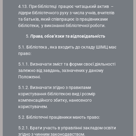
4.13. При бібліотеці працює читацький актив –
лідери бібліотечного руху з числа учнів, вчителів
та батьків, який співпрацює із працівниками
бібліотеки, у виконанні бібліотечної роботи.
Права, обов’язки та відповідальність
5.1. Бібліотека , яка входить до складу ШІМЦ має
право:
5.1.1. Визначати зміст та форми своєї діяльності
залежно від завдань, зазначених у даному
Положенні.
5.1.2. Визначати згідно з правилами
користування бібліотекою вид і розмір
компенсаційного збитку, нанесеного
користувачем.
5.2. Бібліотечні працівники мають право:
5.2.1. Брати участь в управлінні закладом освіти
згідно з чинним законодавством.