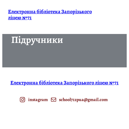
Електронна бібліотека Запорізького
ліцею №71
Підручники
Електронна бібліотека Запорізького ліцею №71
instagram
school71zpua@gmail.com